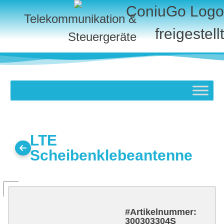
Telekommunikation &
Steuergeräte
LTE
Scheibenklebeantenne
#Artikelnummer:
300303304S