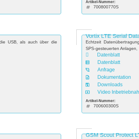
Artikel-Nummer:
700800770S
Vortix LTE Serial Dat
ie USB, als auch über die
Echtzeit Datenübertragu
SPS-gesteuerten Anlagen, 
Datenblatt
Datenblatt
Anfrage
Dokumentation
Downloads
Video Inbetriebna
Artikel-Nummer:
700600300S
GSM Scout Protect 