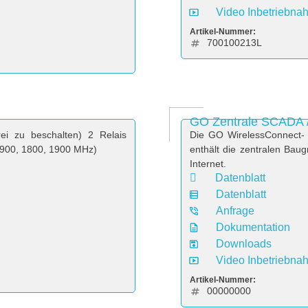
Video Inbetriebna
Artikel-Nummer:
700100213L
GO Zentrale SCADA
rei zu beschalten) 2 Relais
Die GO WirelessConnect- 
 900, 1800, 1900 MHz)
enthält die zentralen Ba
Internet.
Datenblatt
Datenblatt
Anfrage
Dokumentation
Downloads
Video Inbetriebna
Artikel-Nummer:
00000000