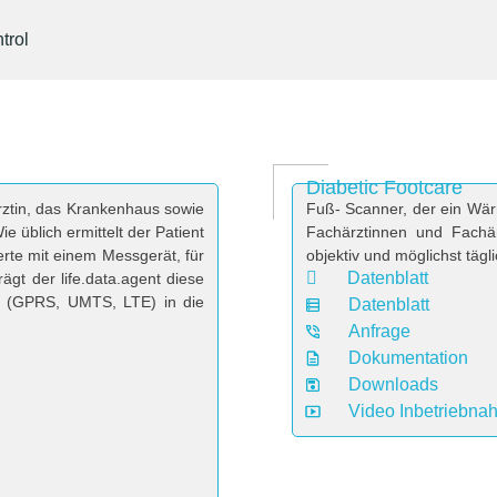
trol
Diabetic Footcare
Ärztin, das Krankenhaus sowie
Fuß- Scanner, der ein Wär
ie üblich ermittelt der Patient
Fachärztinnen und Fachä
erte mit einem Messgerät, für
objektiv und möglichst tägl
Datenblatt
ägt der life.data.agent diese
tz (GPRS, UMTS, LTE) in die
Datenblatt
Anfrage
Dokumentation
Downloads
Video Inbetriebna