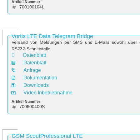
Artikel-Nummer:
700100104L
Vortix LTE Data Telegram Bridge
Versand von Meldungen per SMS und E-Mails sowohl über d
RS232-Schnittstelle.
Datenblatt
Datenblatt
Anfrage
Dokumentation
Downloads
Video Inbetriebnahme
Artikel-Nummer:
700600400S
GSM ScoutProfessional LTE