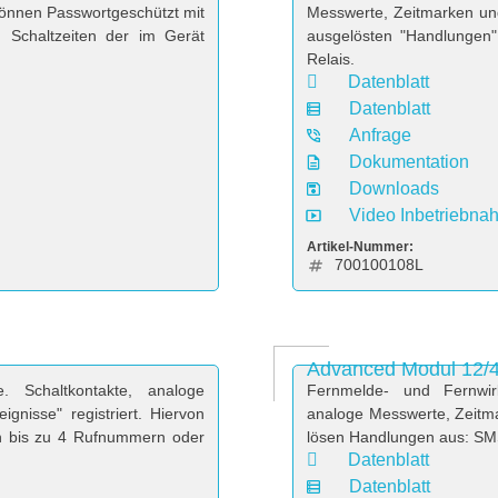
können Passwortgeschützt mit
Messwerte, Zeitmarken und
 Schaltzeiten der im Gerät
ausgelösten "Handlungen"
Relais.
Datenblatt
Datenblatt
Anfrage
Dokumentation
Downloads
Video Inbetriebna
Artikel-Nummer:
700100108L
Advanced Modul 12/
 Schaltkontakte, analoge
Fernmelde- und Fernwir
nisse" registriert. Hiervon
analoge Messwerte, Zeitma
n bis zu 4 Rufnummern oder
lösen Handlungen aus: SMS
Datenblatt
Datenblatt