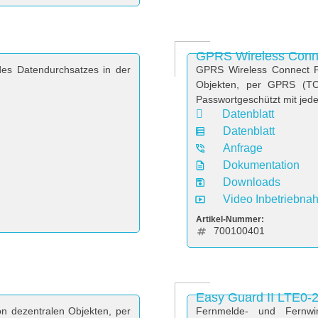
GPRS Wireless Conne
des Datendurchsatzes in der
GPRS Wireless Connect Pr
Objekten, per GPRS (TCP
Passwortgeschützt mit jed
Datenblatt
Datenblatt
Anfrage
Dokumentation
Downloads
Video Inbetriebna
Artikel-Nummer:
700100401
Easy Guard II LTE0-
n dezentralen Objekten, per
Fernmelde- und Fernwi