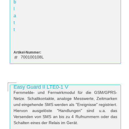
b
l
a
t
t
Artikel-Nummer:
700100108L
Easy Guard II LTE0-1 V
Fernmelde- und Fernwirkmodul für die GSM/GPRS-
Netze. Schaltkontakte, analoge Messwerte, Zeitmarken
und eingehende SMS werden als "Ereignisse" registriert.
Hiervon ausgelöste "Handlungen" sind u.a. das
Versenden von SMS an bis zu 4 Rufnummern oder das
Schalten eines der Relais im Gerät.