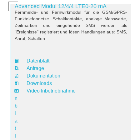
Advanced Modul 12/4/4 LTE0-20 mA
Fernmelde- und Fernwirkmodul für die GSM/GPRS-
Funktelefonnetze. Schaltkontakte, analoge Messwerte,
Zeitmarken und eingehende SMS werden als
"Ereignisse" registriert und lösen Handlungen aus: SMS,
Anruf, Schalten
Datenblatt
D
Anfrage
a
Dokumentation
t
Downloads
e
Video Inbetriebnahme
n
b
l
a
t
t