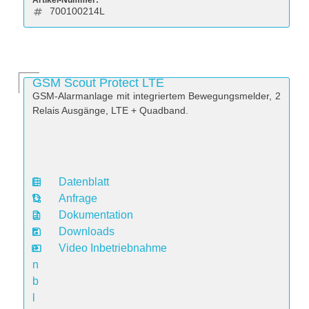
Artikel-Nummer:
700100214L
GSM Scout Protect LTE
GSM-Alarmanlage mit integriertem Bewegungsmelder, 2
Relais Ausgänge, LTE + Quadband.
Datenblatt
D
Anfrage
a
Dokumentation
t
Downloads
e
Video Inbetriebnahme
n
b
l