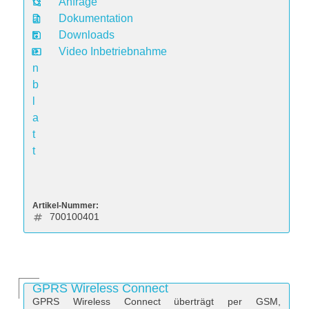
D
Anfrage
a
Dokumentation
t
Downloads
e
Video Inbetriebnahme
n
b
l
a
t
t
Artikel-Nummer:
700100401
GPRS Wireless Connect
GPRS Wireless Connect überträgt per GSM,