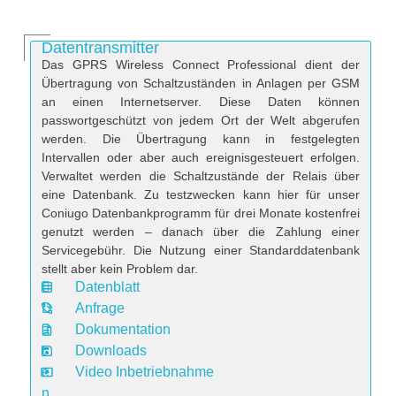
Datentransmitter
Das GPRS Wireless Connect Professional dient der
Übertragung von Schaltzuständen in Anlagen per GSM
an einen Internetserver. Diese Daten können
passwortgeschützt von jedem Ort der Welt abgerufen
werden. Die Übertragung kann in festgelegten
Intervallen oder aber auch ereignisgesteuert erfolgen.
Verwaltet werden die Schaltzustände der Relais über
eine Datenbank. Zu testzwecken kann hier für unser
Coniugo Datenbankprogramm für drei Monate kostenfrei
genutzt werden – danach über die Zahlung einer
Servicegebühr. Die Nutzung einer Standarddatenbank
stellt aber kein Problem dar.
Datenblatt
D
Anfrage
a
Dokumentation
t
Downloads
e
Video Inbetriebnahme
n