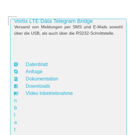
Vortix LTE Data Telegram Bridge
Versand von Meldungen per SMS und E-Mails sowohl
über die USB, als auch über die RS232-Schnittstelle.
Datenblatt
D
Anfrage
a
Dokumentation
t
Downloads
e
Video Inbetriebnahme
n
b
l
a
t