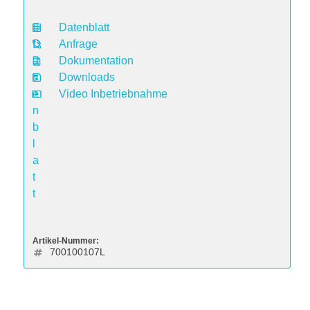
Datenblatt
D
Anfrage
a
Dokumentation
t
Downloads
e
Video Inbetriebnahme
n
b
l
a
t
t
Artikel-Nummer:
700100107L