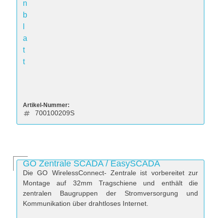
n
b
l
a
t
t
Artikel-Nummer:
700100209S
GO Zentrale SCADA / EasySCADA
Die GO WirelessConnect- Zentrale ist vorbereitet zur
Montage auf 32mm Tragschiene und enthält die
zentralen Baugruppen der Stromversorgung und
Kommunikation über drahtloses Internet.