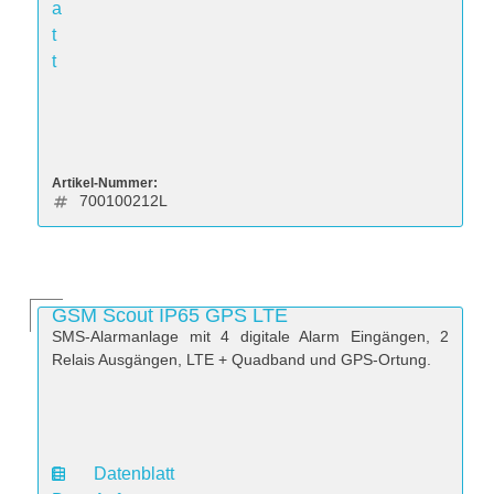
a
t
t
Artikel-Nummer:
700100212L
GSM Scout IP65 GPS LTE
SMS-Alarmanlage mit 4 digitale Alarm Eingängen, 2
Relais Ausgängen, LTE + Quadband und GPS-Ortung.
Datenblatt