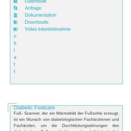
Datenblatt
D
Anfrage
a
Dokumentation
t
Downloads
e
Video Inbetriebnahme
n
b
l
a
t
t
Diabetic Footcare
Fuß- Scanner, der ein Wärmebild der Fußsohle erzeugt,
ist ein Wunsch von diabetologischen Fachärztinnen und
Fachärzten, um die Durchblutungsstörungen des