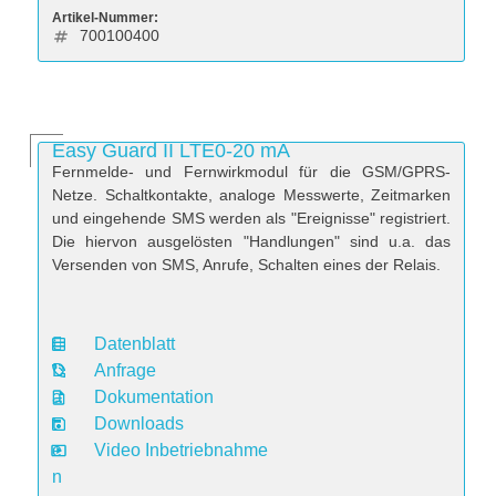
Artikel-Nummer:
700100400
Easy Guard II LTE0-20 mA
Fernmelde- und Fernwirkmodul für die GSM/GPRS-
Netze. Schaltkontakte, analoge Messwerte, Zeitmarken
und eingehende SMS werden als "Ereignisse" registriert.
Die hiervon ausgelösten "Handlungen" sind u.a. das
Versenden von SMS, Anrufe, Schalten eines der Relais.
Datenblatt
D
Anfrage
a
Dokumentation
t
Downloads
e
Video Inbetriebnahme
n