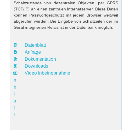
Schaltzustände von dezentralen Objekten, per GPRS
(TCP/IP) an einen zentralen Internetserver. Diese Daten
können Passwortgeschützt mit jedem Browser weltweit
abgerufen werden. Die Eingabe von Schaltzeiten der im
Gerät integrierten Relais ist in der Datenbank möglich.
Datenblatt
D
Anfrage
a
Dokumentation
t
Downloads
e
Video Inbetriebnahme
n
b
l
a
t
t