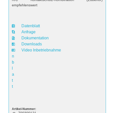
empfehlenswert
Datenblatt
D
Anfrage
a
Dokumentation
t
Downloads
e
Video Inbetriebnahme
n
b
l
a
t
t
Artikel-Nummer: