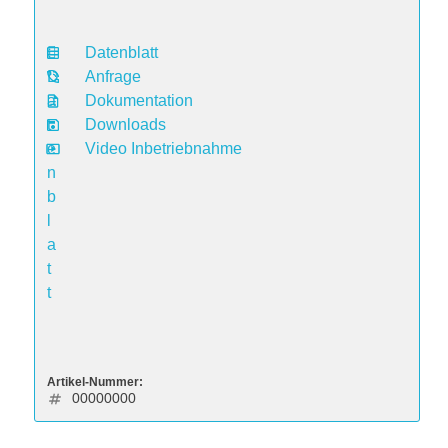
Datenblatt
D
Anfrage
a
Dokumentation
t
Downloads
e
Video Inbetriebnahme
n
b
l
a
t
t
Artikel-Nummer:
00000000