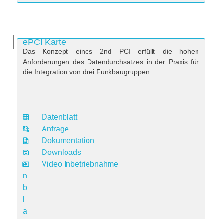
ePCI Karte
Das Konzept eines 2nd PCI erfüllt die hohen
Anforderungen des Datendurchsatzes in der Praxis für
die Integration von drei Funkbaugruppen.
Datenblatt
D
Anfrage
a
Dokumentation
t
Downloads
e
Video Inbetriebnahme
n
b
l
a