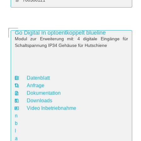
700300121
Go Digital In optoentkoppelt blueline
Modul zur Erweiterung mit: 4 digitale Eingänge für
Schaltspannung IP34 Gehäuse für Hutschiene
Datenblatt
D
Anfrage
a
Dokumentation
t
Downloads
e
Video Inbetriebnahme
n
b
l
a