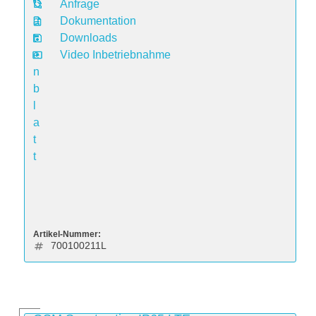
D
Anfrage
a
Dokumentation
t
Downloads
e
Video Inbetriebnahme
n
b
l
a
t
t
Artikel-Nummer:
700100211L