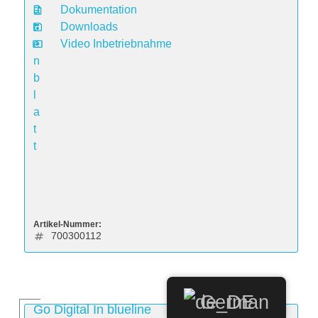
a
Dokumentation
t
Downloads
e
Video Inbetriebnahme
n
b
l
a
t
t
Artikel-Nummer:
700300112
German
Go Digital In blueline