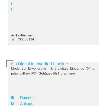
t
t
Artikel-Nummer:
700300134
Go Digital In invertiert blueline
Modul zur Erweiterung mit: 8 digitale Eingänge (öffner,
potentialfrei) IP34 Gehäuse für Hutschiene
Datenblatt
D
Anfrage