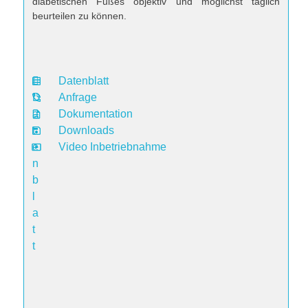
diabetischen Fußes objektiv und möglichst täglich
beurteilen zu können.
Datenblatt
D
Anfrage
a
Dokumentation
t
Downloads
e
Video Inbetriebnahme
n
b
l
a
t
t