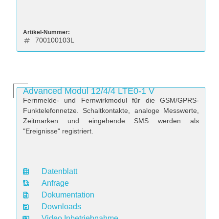
Artikel-Nummer:
700100103L
Advanced Modul 12/4/4 LTE0-1 V
Fernmelde- und Fernwirkmodul für die GSM/GPRS-
Funktelefonnetze. Schaltkontakte, analoge Messwerte,
Zeitmarken und eingehende SMS werden als
"Ereignisse" registriert.
Datenblatt
D
Anfrage
a
Dokumentation
t
Downloads
e
Video Inbetriebnahme