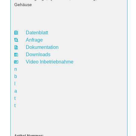
Gehäuse
Datenblatt
D
Anfrage
a
Dokumentation
t
Downloads
e
Video Inbetriebnahme
n
b
l
a
t
t