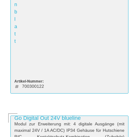
n
b
l
a
t
t
Artikel-Nummer:
700300122
Go Digital Out 24V blueline
Modul zur Erweiterung mit: 4 digitale Ausgänge (mit
maximal 24V / 1A AC/DC) IP34 Gehäuse für Hutschiene
R/C Kontaktschutz-Kombination (Zubehör)