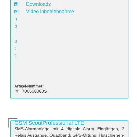
t
Downloads
e
Video Inbetriebnahme
n
b
l
a
t
t
Artikel-Nummer:
700600300S
GSM ScoutProfessional LTE
SMS-Alarmanlage mit 4 digitale Alarm Eingängen, 2
Relais Ausgänge, Quadband, GPS-Ortung, Hutschienen-