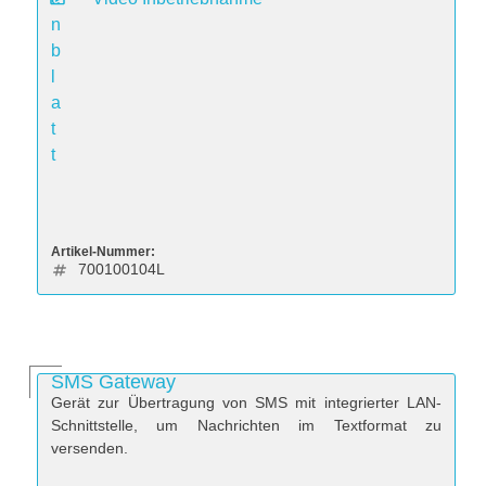
n
b
l
a
t
t
Artikel-Nummer:
700100104L
SMS Gateway
Gerät zur Übertragung von SMS mit integrierter LAN-
Schnittstelle, um Nachrichten im Textformat zu
versenden.