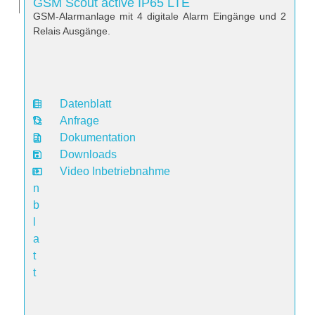
GSM Scout active IP65 LTE
GSM-Alarmanlage mit 4 digitale Alarm Eingänge und 2
Relais Ausgänge.
Datenblatt
D
Anfrage
a
Dokumentation
t
Downloads
e
Video Inbetriebnahme
n
b
l
a
t
t