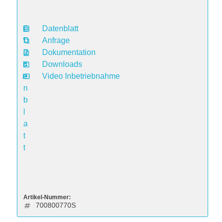
Datenblatt
D
Anfrage
a
Dokumentation
t
Downloads
e
Video Inbetriebnahme
n
b
l
a
t
t
Artikel-Nummer:
700800770S