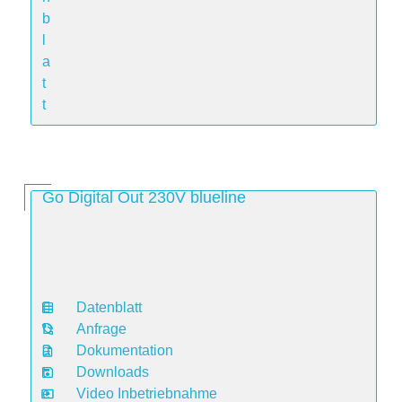
b
l
a
t
t
Go Digital Out 230V blueline
Datenblatt
D
Anfrage
a
Dokumentation
t
Downloads
e
Video Inbetriebnahme