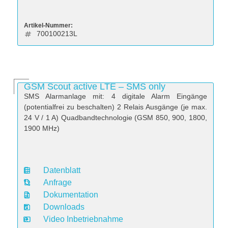
Artikel-Nummer:
700100213L
GSM Scout active LTE – SMS only
SMS Alarmanlage mit: 4 digitale Alarm Eingänge
(potentialfrei zu beschalten) 2 Relais Ausgänge (je max.
24 V / 1 A) Quadbandtechnologie (GSM 850, 900, 1800,
1900 MHz)
Datenblatt
D
Anfrage
a
Dokumentation
t
Downloads
e
Video Inbetriebnahme