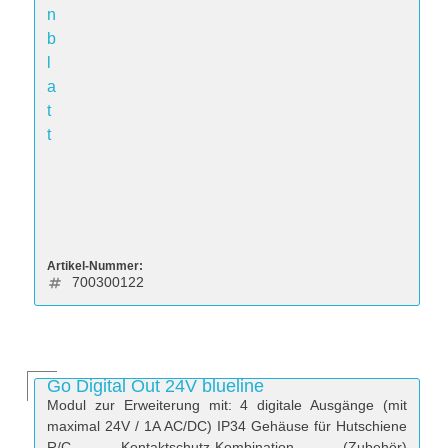
n
b
l
a
t
t
Artikel-Nummer:
700300122
Go Digital Out 24V blueline
Modul zur Erweiterung mit: 4 digitale Ausgänge (mit
maximal 24V / 1A AC/DC) IP34 Gehäuse für Hutschiene
R/C Kontaktschutz-Kombination (Zubehör)