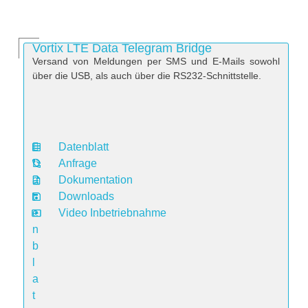
Vortix LTE Data Telegram Bridge
Versand von Meldungen per SMS und E-Mails sowohl
über die USB, als auch über die RS232-Schnittstelle.
Datenblatt
D
Anfrage
a
Dokumentation
t
Downloads
e
Video Inbetriebnahme
n
b
l
a
t