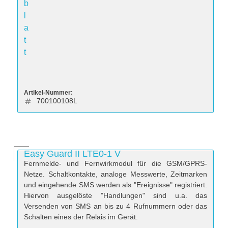
b
l
a
t
t
Artikel-Nummer:
700100108L
Easy Guard II LTE0-1 V
Fernmelde- und Fernwirkmodul für die GSM/GPRS-
Netze. Schaltkontakte, analoge Messwerte, Zeitmarken
und eingehende SMS werden als "Ereignisse" registriert.
Hiervon ausgelöste "Handlungen" sind u.a. das
Versenden von SMS an bis zu 4 Rufnummern oder das
Schalten eines der Relais im Gerät.