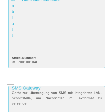
n
b
l
a
t
t
Artikel-Nummer:
700100104L
SMS Gateway
Gerät zur Übertragung von SMS mit integrierter LAN-
Schnittstelle, um Nachrichten im Textformat zu
versenden.