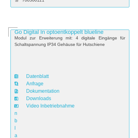
700300121
Go Digital In optoentkoppelt blueline
Modul zur Erweiterung mit: 4 digitale Eingänge für
Schaltspannung IP34 Gehäuse für Hutschiene
Datenblatt
D
Anfrage
a
Dokumentation
t
Downloads
e
Video Inbetriebnahme
n
b
l
a