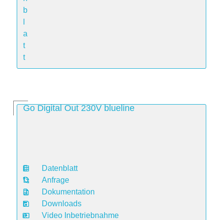
b
l
a
t
t
Go Digital Out 230V blueline
Datenblatt
D
Anfrage
a
Dokumentation
t
Downloads
e
Video Inbetriebnahme