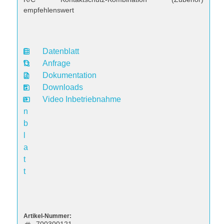
empfehlenswert
Datenblatt
D
Anfrage
a
Dokumentation
t
Downloads
e
Video Inbetriebnahme
n
b
l
a
t
t
Artikel-Nummer: