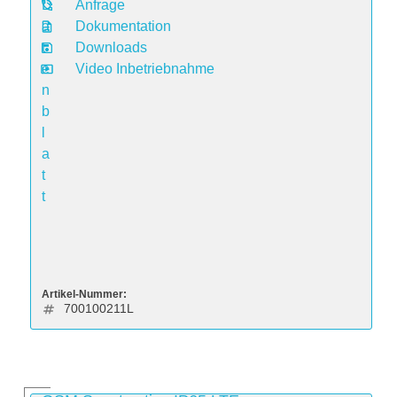
D
Anfrage
a
Dokumentation
t
Downloads
e
Video Inbetriebnahme
n
b
l
a
t
t
Artikel-Nummer:
700100211L