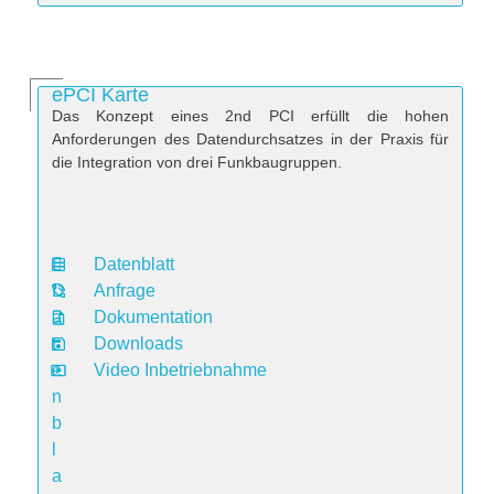
ePCI Karte
Das Konzept eines 2nd PCI erfüllt die hohen
Anforderungen des Datendurchsatzes in der Praxis für
die Integration von drei Funkbaugruppen.
Datenblatt
D
Anfrage
a
Dokumentation
t
Downloads
e
Video Inbetriebnahme
n
b
l
a