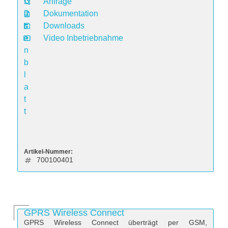
D
Anfrage
a
Dokumentation
t
Downloads
e
Video Inbetriebnahme
n
b
l
a
t
t
Artikel-Nummer:
700100401
GPRS Wireless Connect
GPRS Wireless Connect überträgt per GSM,