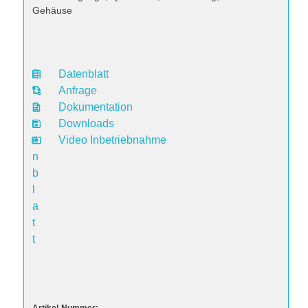
Gehäuse
Datenblatt
D
Anfrage
a
Dokumentation
t
Downloads
e
Video Inbetriebnahme
n
b
l
a
t
t