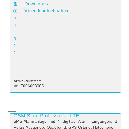
t
Downloads
e
Video Inbetriebnahme
n
b
l
a
t
t
Artikel-Nummer:
700600300S
GSM ScoutProfessional LTE
SMS-Alarmanlage mit 4 digitale Alarm Eingängen, 2
Relais Ausgänge, Quadband, GPS-Ortung, Hutschienen-