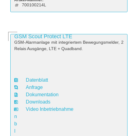
Artikel-Nummer:
700100214L
GSM Scout Protect LTE
GSM-Alarmanlage mit integriertem Bewegungsmelder, 2
Relais Ausgänge, LTE + Quadband.
Datenblatt
D
Anfrage
a
Dokumentation
t
Downloads
e
Video Inbetriebnahme
n
b
l