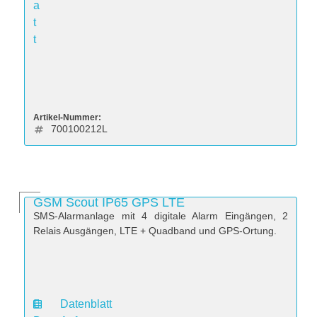
a
t
t
Artikel-Nummer:
700100212L
GSM Scout IP65 GPS LTE
SMS-Alarmanlage mit 4 digitale Alarm Eingängen, 2
Relais Ausgängen, LTE + Quadband und GPS-Ortung.
Datenblatt