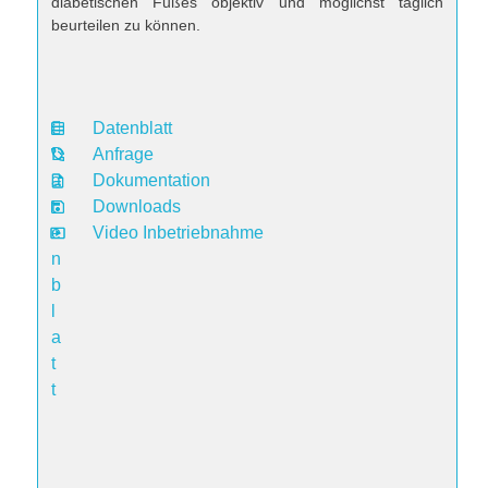
diabetischen Fußes objektiv und möglichst täglich
beurteilen zu können.
Datenblatt
D
Anfrage
a
Dokumentation
t
Downloads
e
Video Inbetriebnahme
n
b
l
a
t
t