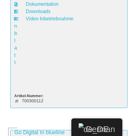
a
Dokumentation
t
Downloads
e
Video Inbetriebnahme
n
b
l
a
t
t
Artikel-Nummer:
700300112
German
Go Digital In blueline