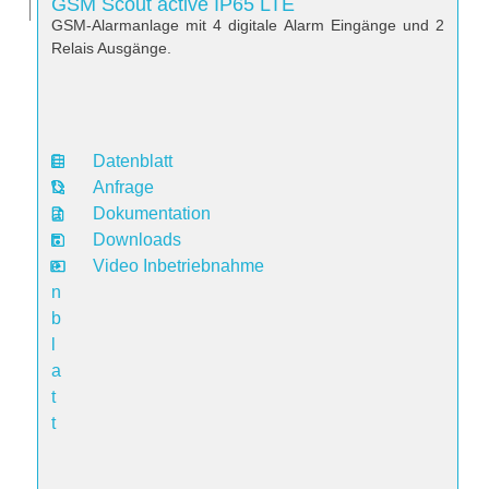
GSM Scout active IP65 LTE
GSM-Alarmanlage mit 4 digitale Alarm Eingänge und 2
Relais Ausgänge.
Datenblatt
D
Anfrage
a
Dokumentation
t
Downloads
e
Video Inbetriebnahme
n
b
l
a
t
t