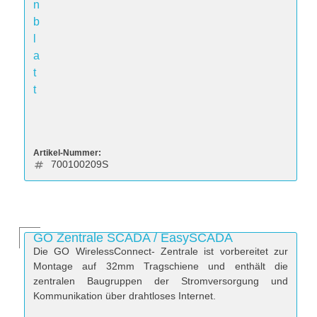
n
b
l
a
t
t
Artikel-Nummer:
700100209S
GO Zentrale SCADA / EasySCADA
Die GO WirelessConnect- Zentrale ist vorbereitet zur
Montage auf 32mm Tragschiene und enthält die
zentralen Baugruppen der Stromversorgung und
Kommunikation über drahtloses Internet.