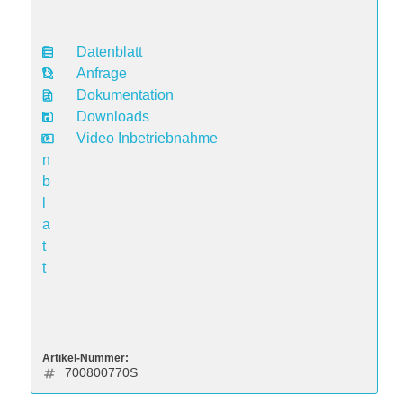
Datenblatt
D
Anfrage
a
Dokumentation
t
Downloads
e
Video Inbetriebnahme
n
b
l
a
t
t
Artikel-Nummer:
700800770S