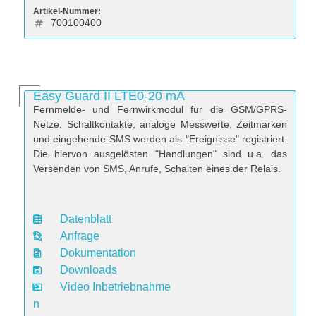
Artikel-Nummer:
700100400
Easy Guard II LTE0-20 mA
Fernmelde- und Fernwirkmodul für die GSM/GPRS-
Netze. Schaltkontakte, analoge Messwerte, Zeitmarken
und eingehende SMS werden als "Ereignisse" registriert.
Die hiervon ausgelösten "Handlungen" sind u.a. das
Versenden von SMS, Anrufe, Schalten eines der Relais.
Datenblatt
D
Anfrage
a
Dokumentation
t
Downloads
e
Video Inbetriebnahme
n