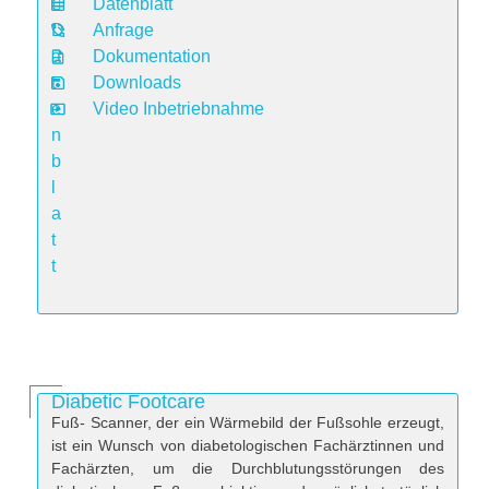
Datenblatt
D
Anfrage
a
Dokumentation
t
Downloads
e
Video Inbetriebnahme
n
b
l
a
t
t
Diabetic Footcare
Fuß- Scanner, der ein Wärmebild der Fußsohle erzeugt,
ist ein Wunsch von diabetologischen Fachärztinnen und
Fachärzten, um die Durchblutungsstörungen des