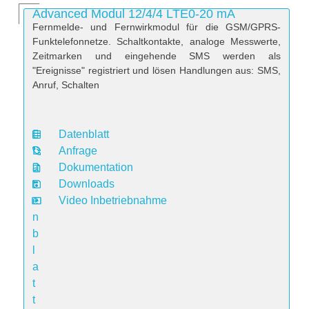
Advanced Modul 12/4/4 LTE0-20 mA
Fernmelde- und Fernwirkmodul für die GSM/GPRS-
Funktelefonnetze. Schaltkontakte, analoge Messwerte,
Zeitmarken und eingehende SMS werden als
"Ereignisse" registriert und lösen Handlungen aus: SMS,
Anruf, Schalten
Datenblatt
D
Anfrage
a
Dokumentation
t
Downloads
e
Video Inbetriebnahme
n
b
l
a
t
t