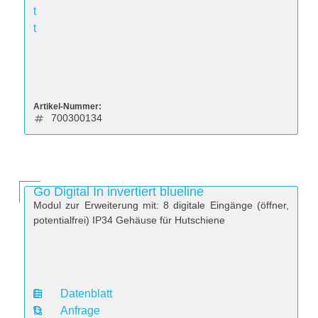
t
t
Artikel-Nummer:
700300134
Go Digital In invertiert blueline
Modul zur Erweiterung mit: 8 digitale Eingänge (öffner,
potentialfrei) IP34 Gehäuse für Hutschiene
Datenblatt
D
Anfrage