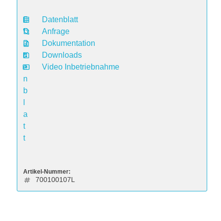
Datenblatt
D
Anfrage
a
Dokumentation
t
Downloads
e
Video Inbetriebnahme
n
b
l
a
t
t
Artikel-Nummer:
700100107L