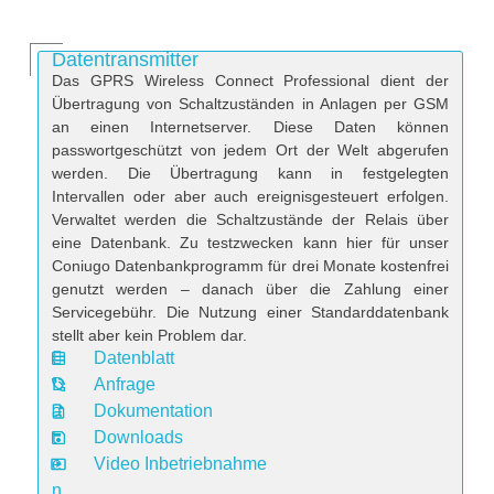
Datentransmitter
Das GPRS Wireless Connect Professional dient der
Übertragung von Schaltzuständen in Anlagen per GSM
an einen Internetserver. Diese Daten können
passwortgeschützt von jedem Ort der Welt abgerufen
werden. Die Übertragung kann in festgelegten
Intervallen oder aber auch ereignisgesteuert erfolgen.
Verwaltet werden die Schaltzustände der Relais über
eine Datenbank. Zu testzwecken kann hier für unser
Coniugo Datenbankprogramm für drei Monate kostenfrei
genutzt werden – danach über die Zahlung einer
Servicegebühr. Die Nutzung einer Standarddatenbank
stellt aber kein Problem dar.
Datenblatt
D
Anfrage
a
Dokumentation
t
Downloads
e
Video Inbetriebnahme
n