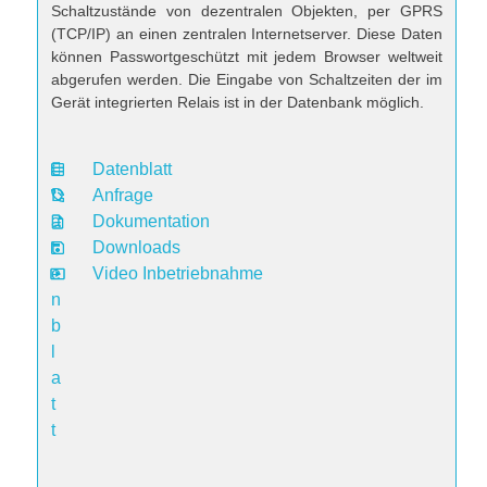
Schaltzustände von dezentralen Objekten, per GPRS
(TCP/IP) an einen zentralen Internetserver. Diese Daten
können Passwortgeschützt mit jedem Browser weltweit
abgerufen werden. Die Eingabe von Schaltzeiten der im
Gerät integrierten Relais ist in der Datenbank möglich.
Datenblatt
D
Anfrage
a
Dokumentation
t
Downloads
e
Video Inbetriebnahme
n
b
l
a
t
t