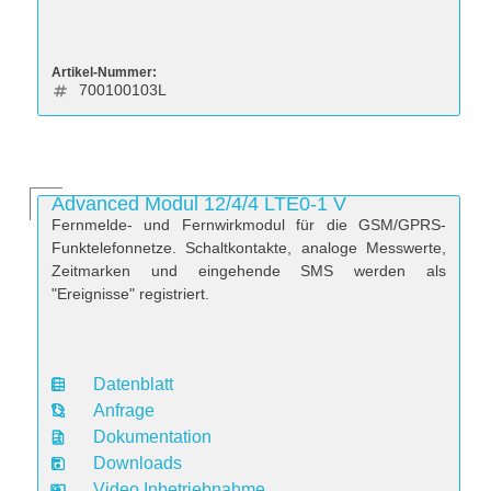
Artikel-Nummer:
700100103L
Advanced Modul 12/4/4 LTE0-1 V
Fernmelde- und Fernwirkmodul für die GSM/GPRS-
Funktelefonnetze. Schaltkontakte, analoge Messwerte,
Zeitmarken und eingehende SMS werden als
"Ereignisse" registriert.
Datenblatt
D
Anfrage
a
Dokumentation
t
Downloads
e
Video Inbetriebnahme