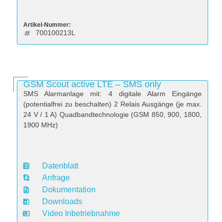
Artikel-Nummer:
700100213L
GSM Scout active LTE – SMS only
SMS Alarmanlage mit: 4 digitale Alarm Eingänge
(potentialfrei zu beschalten) 2 Relais Ausgänge (je max.
24 V / 1 A) Quadbandtechnologie (GSM 850, 900, 1800,
1900 MHz)
Datenblatt
D
Anfrage
a
Dokumentation
t
Downloads
e
Video Inbetriebnahme