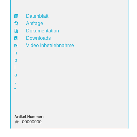
Datenblatt
D
Anfrage
a
Dokumentation
t
Downloads
e
Video Inbetriebnahme
n
b
l
a
t
t
Artikel-Nummer:
00000000