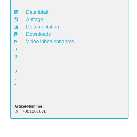
Datenblatt
D
Anfrage
a
Dokumentation
t
Downloads
e
Video Inbetriebnahme
n
b
l
a
t
t
Artikel-Nummer:
700100107L