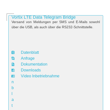
Vortix LTE Data Telegram Bridge
Versand von Meldungen per SMS und E-Mails sowohl
über die USB, als auch über die RS232-Schnittstelle.
Datenblatt
D
Anfrage
a
Dokumentation
t
Downloads
e
Video Inbetriebnahme
n
b
l
a
t