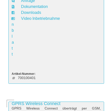
D
Anfrage
a
Dokumentation
t
Downloads
e
Video Inbetriebnahme
n
b
l
a
t
t
Artikel-Nummer:
700100401
GPRS Wireless Connect
GPRS Wireless Connect überträgt per GSM,