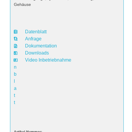
Gehäuse
Datenblatt
D
Anfrage
a
Dokumentation
t
Downloads
e
Video Inbetriebnahme
n
b
l
a
t
t