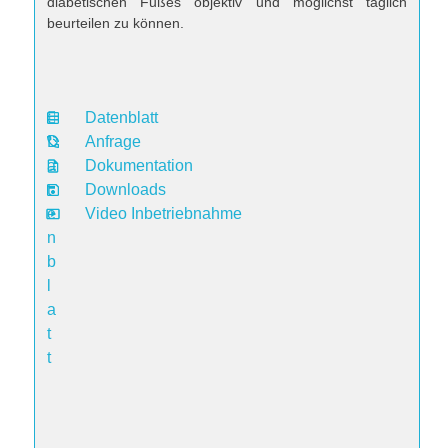
diabetischen Fußes objektiv und möglichst täglich
beurteilen zu können.
Datenblatt
D
Anfrage
a
Dokumentation
t
Downloads
e
Video Inbetriebnahme
n
b
l
a
t
t