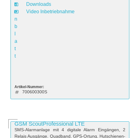
t
Downloads
e
Video Inbetriebnahme
n
b
l
a
t
t
Artikel-Nummer:
700600300S
GSM ScoutProfessional LTE
SMS-Alarmanlage mit 4 digitale Alarm Eingängen, 2
Relais Ausgänge, Quadband, GPS-Ortung, Hutschienen-