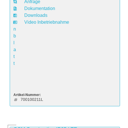
D
Anfrage
a
Dokumentation
t
Downloads
e
Video Inbetriebnahme
n
b
l
a
t
t
Artikel-Nummer:
700100211L