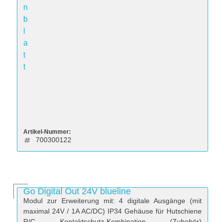
n
b
l
a
t
t
Artikel-Nummer:
700300122
Go Digital Out 24V blueline
Modul zur Erweiterung mit: 4 digitale Ausgänge (mit
maximal 24V / 1A AC/DC) IP34 Gehäuse für Hutschiene
R/C Kontaktschutz-Kombination (Zubehör)