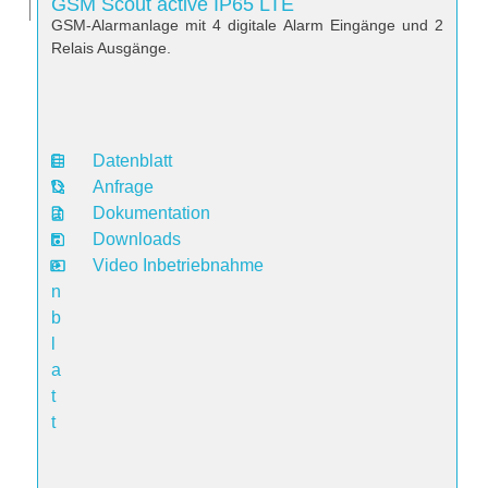
GSM Scout active IP65 LTE
GSM-Alarmanlage mit 4 digitale Alarm Eingänge und 2
Relais Ausgänge.
Datenblatt
D
Anfrage
a
Dokumentation
t
Downloads
e
Video Inbetriebnahme
n
b
l
a
t
t