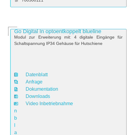
700300121
Go Digital In optoentkoppelt blueline
Modul zur Erweiterung mit: 4 digitale Eingänge für
Schaltspannung IP34 Gehäuse für Hutschiene
Datenblatt
D
Anfrage
a
Dokumentation
t
Downloads
e
Video Inbetriebnahme
n
b
l
a