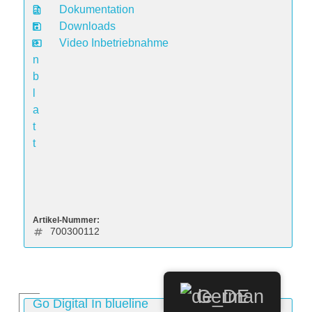
a
Dokumentation
t
Downloads
e
Video Inbetriebnahme
n
b
l
a
t
t
Artikel-Nummer:
700300112
German
Go Digital In blueline