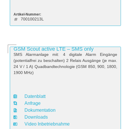
Artikel-Nummer:
700100213L
GSM Scout active LTE – SMS only
SMS Alarmanlage mit: 4 digitale Alarm Eingänge
(potentialfrei zu beschalten) 2 Relais Ausgänge (je max.
24 V / 1 A) Quadbandtechnologie (GSM 850, 900, 1800,
1900 MHz)
Datenblatt
D
Anfrage
a
Dokumentation
t
Downloads
e
Video Inbetriebnahme