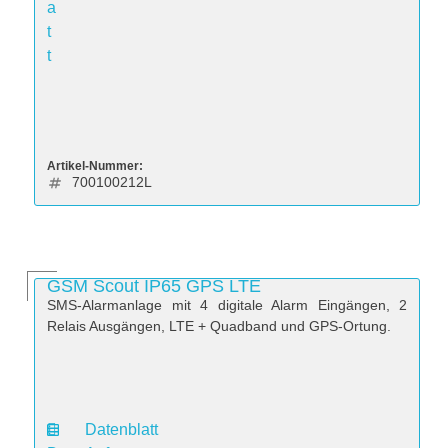
a
t
t
Artikel-Nummer:
700100212L
GSM Scout IP65 GPS LTE
SMS-Alarmanlage mit 4 digitale Alarm Eingängen, 2
Relais Ausgängen, LTE + Quadband und GPS-Ortung.
Datenblatt