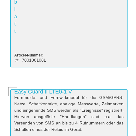
b
l
a
t
t
Artikel-Nummer:
700100108L
Easy Guard II LTE0-1 V
Fernmelde- und Fernwirkmodul für die GSM/GPRS-
Netze. Schaltkontakte, analoge Messwerte, Zeitmarken
und eingehende SMS werden als "Ereignisse" registriert.
Hiervon ausgelöste "Handlungen" sind u.a. das
Versenden von SMS an bis zu 4 Rufnummern oder das
Schalten eines der Relais im Gerät.