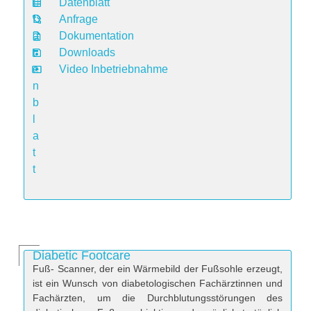
Datenblatt
D
Anfrage
a
Dokumentation
t
Downloads
e
Video Inbetriebnahme
n
b
l
a
t
t
Diabetic Footcare
Fuß- Scanner, der ein Wärmebild der Fußsohle erzeugt,
ist ein Wunsch von diabetologischen Fachärztinnen und
Fachärzten, um die Durchblutungsstörungen des