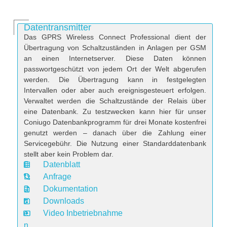
Datentransmitter
Das GPRS Wireless Connect Professional dient der
Übertragung von Schaltzuständen in Anlagen per GSM
an einen Internetserver. Diese Daten können
passwortgeschützt von jedem Ort der Welt abgerufen
werden. Die Übertragung kann in festgelegten
Intervallen oder aber auch ereignisgesteuert erfolgen.
Verwaltet werden die Schaltzustände der Relais über
eine Datenbank. Zu testzwecken kann hier für unser
Coniugo Datenbankprogramm für drei Monate kostenfrei
genutzt werden – danach über die Zahlung einer
Servicegebühr. Die Nutzung einer Standarddatenbank
stellt aber kein Problem dar.
Datenblatt
D
Anfrage
a
Dokumentation
t
Downloads
e
Video Inbetriebnahme
n