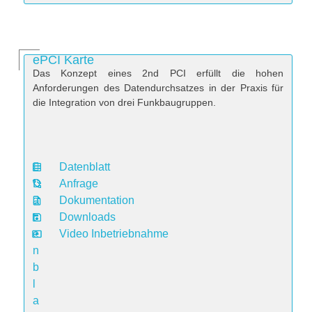
ePCI Karte
Das Konzept eines 2nd PCI erfüllt die hohen
Anforderungen des Datendurchsatzes in der Praxis für
die Integration von drei Funkbaugruppen.
Datenblatt
D
Anfrage
a
Dokumentation
t
Downloads
e
Video Inbetriebnahme
n
b
l
a