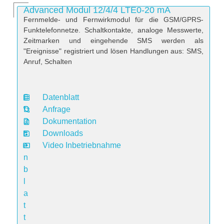
Advanced Modul 12/4/4 LTE0-20 mA
Fernmelde- und Fernwirkmodul für die GSM/GPRS-
Funktelefonnetze. Schaltkontakte, analoge Messwerte,
Zeitmarken und eingehende SMS werden als
"Ereignisse" registriert und lösen Handlungen aus: SMS,
Anruf, Schalten
Datenblatt
D
Anfrage
a
Dokumentation
t
Downloads
e
Video Inbetriebnahme
n
b
l
a
t
t