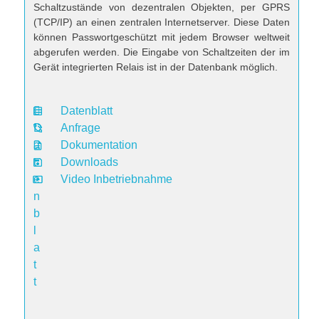
Schaltzustände von dezentralen Objekten, per GPRS
(TCP/IP) an einen zentralen Internetserver. Diese Daten
können Passwortgeschützt mit jedem Browser weltweit
abgerufen werden. Die Eingabe von Schaltzeiten der im
Gerät integrierten Relais ist in der Datenbank möglich.
Datenblatt
D
Anfrage
a
Dokumentation
t
Downloads
e
Video Inbetriebnahme
n
b
l
a
t
t