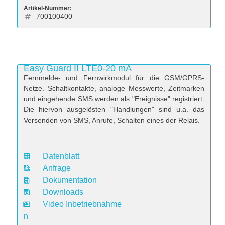
Artikel-Nummer:
700100400
Easy Guard II LTE0-20 mA
Fernmelde- und Fernwirkmodul für die GSM/GPRS-
Netze. Schaltkontakte, analoge Messwerte, Zeitmarken
und eingehende SMS werden als "Ereignisse" registriert.
Die hiervon ausgelösten "Handlungen" sind u.a. das
Versenden von SMS, Anrufe, Schalten eines der Relais.
Datenblatt
D
Anfrage
a
Dokumentation
t
Downloads
e
Video Inbetriebnahme
n