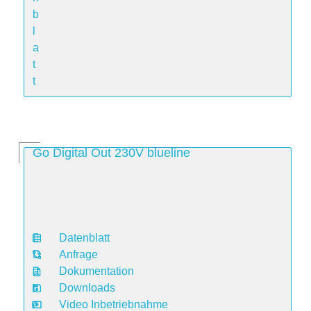
b
l
a
t
t
Go Digital Out 230V blueline
Datenblatt
D
Anfrage
a
Dokumentation
t
Downloads
e
Video Inbetriebnahme