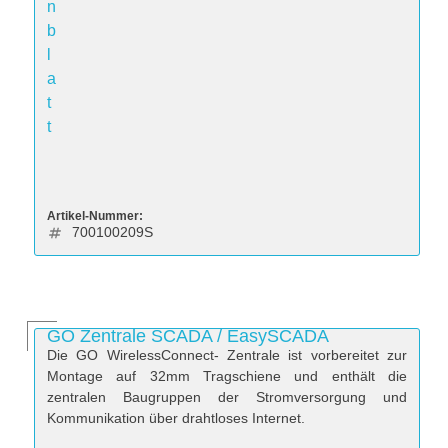
n
b
l
a
t
t
Artikel-Nummer:
700100209S
GO Zentrale SCADA / EasySCADA
Die GO WirelessConnect- Zentrale ist vorbereitet zur
Montage auf 32mm Tragschiene und enthält die
zentralen Baugruppen der Stromversorgung und
Kommunikation über drahtloses Internet.