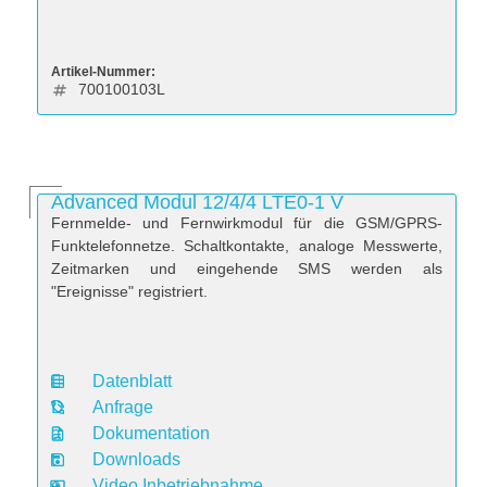
Artikel-Nummer:
700100103L
Advanced Modul 12/4/4 LTE0-1 V
Fernmelde- und Fernwirkmodul für die GSM/GPRS-
Funktelefonnetze. Schaltkontakte, analoge Messwerte,
Zeitmarken und eingehende SMS werden als
"Ereignisse" registriert.
Datenblatt
D
Anfrage
a
Dokumentation
t
Downloads
e
Video Inbetriebnahme