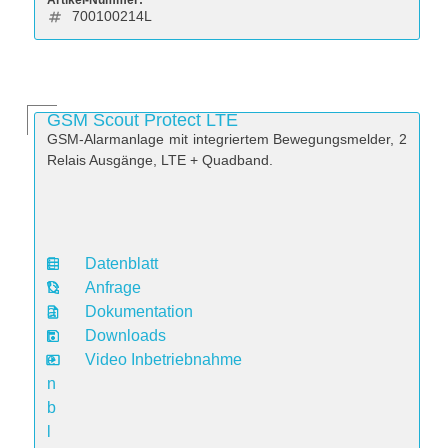
Artikel-Nummer:
700100214L
GSM Scout Protect LTE
GSM-Alarmanlage mit integriertem Bewegungsmelder, 2
Relais Ausgänge, LTE + Quadband.
Datenblatt
D
Anfrage
a
Dokumentation
t
Downloads
e
Video Inbetriebnahme
n
b
l