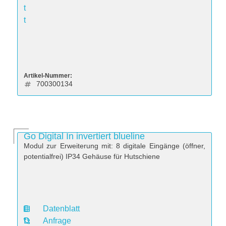
t
t
Artikel-Nummer:
700300134
Go Digital In invertiert blueline
Modul zur Erweiterung mit: 8 digitale Eingänge (öffner,
potentialfrei) IP34 Gehäuse für Hutschiene
Datenblatt
D
Anfrage