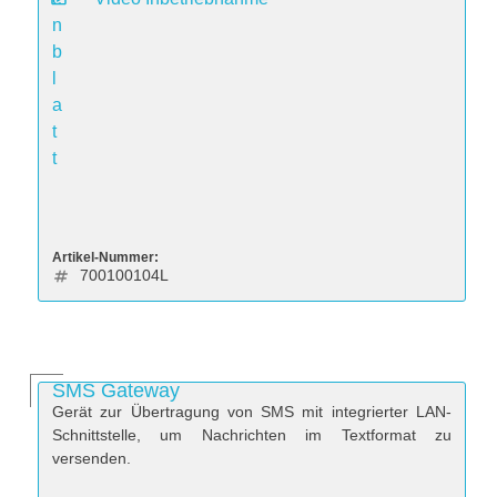
n
b
l
a
t
t
Artikel-Nummer:
700100104L
SMS Gateway
Gerät zur Übertragung von SMS mit integrierter LAN-
Schnittstelle, um Nachrichten im Textformat zu
versenden.