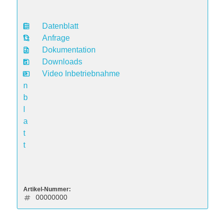
Datenblatt
D
Anfrage
a
Dokumentation
t
Downloads
e
Video Inbetriebnahme
n
b
l
a
t
t
Artikel-Nummer:
00000000