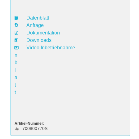
Datenblatt
D
Anfrage
a
Dokumentation
t
Downloads
e
Video Inbetriebnahme
n
b
l
a
t
t
Artikel-Nummer:
700800770S