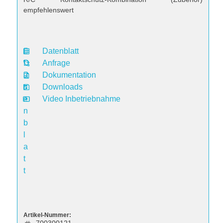
empfehlenswert
Datenblatt
D
Anfrage
a
Dokumentation
t
Downloads
e
Video Inbetriebnahme
n
b
l
a
t
t
Artikel-Nummer: