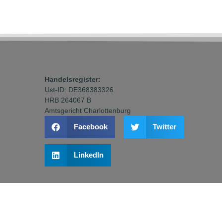
Handelsregister:
Ust-ID: DE368383326
HRB 264067 B
Amtsgericht Charlottenburg
Facebook
Twitter
LinkedIn