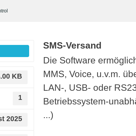
trol
SMS-Versand
Die Software ermögli
MMS, Voice, u.v.m. ü
.00 KB
LAN-, USB- oder RS232-
1
Betriebssystem-unabh
...)
st 2025