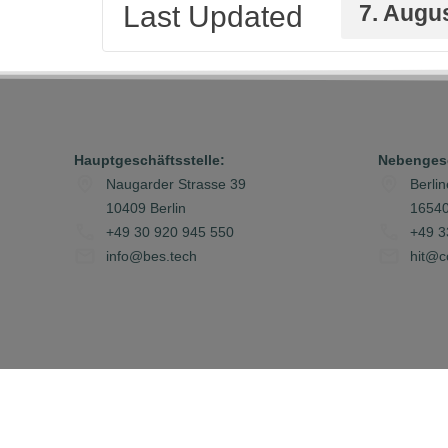
Last Updated
7. Augu
Hauptgeschäftsstelle:
Nebengesc
Naugarder Strasse 39
Berli
10409 Berlin
16540
+49 30 920 945 550
+49 3
info@bes.tech
hit@c