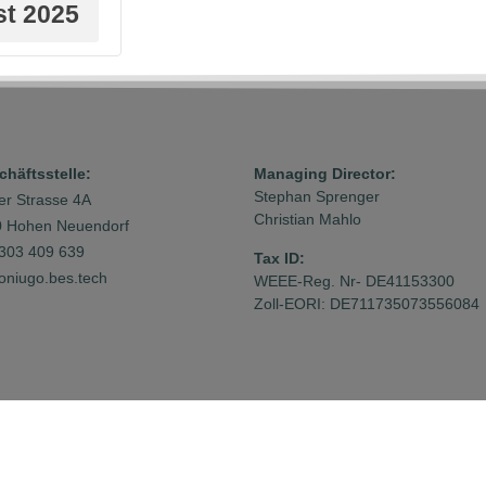
st 2025
häftsstelle:
Managing Director:
Stephan Sprenger
ner Strasse 4A
Christian Mahlo
 Hohen Neuendorf
303 409 639
Tax ID:
oniugo.bes.tech
WEEE-Reg. Nr- DE41153300
Zoll-EORI: DE711735073556084