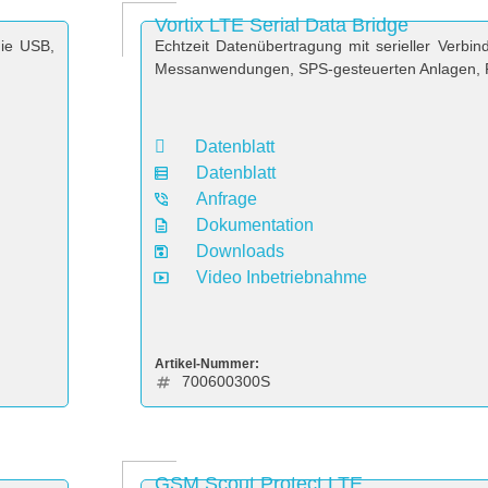
Vortix LTE Serial Data Bridge
ie USB,
Echtzeit Datenübertragung mit serieller Verb
Messanwendungen, SPS-gesteuerten Anlagen, R
Datenblatt
Datenblatt
Anfrage
Dokumentation
Downloads
Video Inbetriebnahme
Artikel-Nummer:
700600300S
GSM Scout Protect LTE