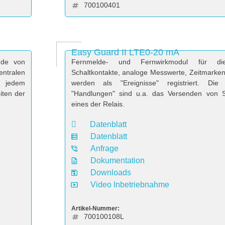
700100401
Easy Guard II LTE0-20 mA
nde von
Fernmelde- und Fernwirkmodul für di
ntralen
Schaltkontakte, analoge Messwerte, Zeitmark
t jedem
werden als "Ereignisse" registriert. Die
iten der
"Handlungen" sind u.a. das Versenden von S
eines der Relais.
Datenblatt
Datenblatt
Anfrage
Dokumentation
Downloads
Video Inbetriebnahme
Artikel-Nummer:
700100108L