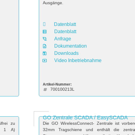
Ausgänge.
Datenblatt
Datenblatt
Anfrage
Dokumentation
Downloads
Video Inbetriebnahme
Artikel-Nummer:
700100213L
GO Zentrale SCADA / EasySCADA
lfrei zu
Die GO WirelessConnect- Zentrale ist vorber
/ 1 A)
32mm Tragschiene und enthält die zentr