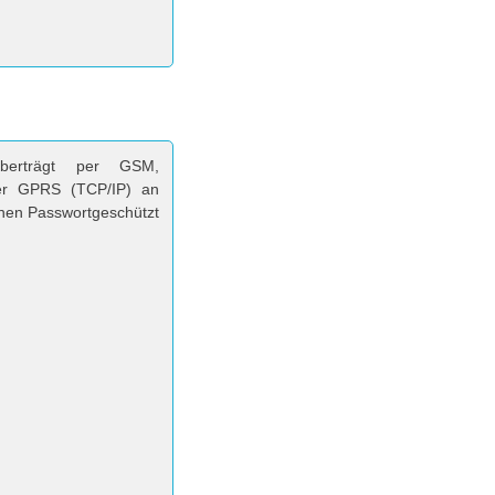
berträgt per GSM,
per GPRS (TCP/IP) an
nnen Passwortgeschützt