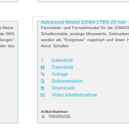
Advanced Modul 12/4/4 LTE0-20 mA
Netze.
Fernmelde- und Fernwirkmodul für die GSM/G
ende SMS
Schaltkontakte, analoge Messwerte, Zeitmark
dlungen"
werden als "Ereignisse" registriert und löse
der das
Anruf, Schalten
Datenblatt
Datenblatt
Anfrage
Dokumentation
Downloads
Video Inbetriebnahme
Artikel-Nummer:
700100103L