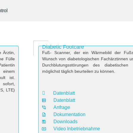
trol
Diabetic Footcare
 Ärztin,
Fuß- Scanner, der ein Wärmebild der Fußso
ne Fülle
Wunsch von diabetologischen Fachärztinnen u
Patientin
Durchblutungsstörungen des diabetischen
t einem
möglichst täglich beurteilen zu können.
lt ist.
sofort,
TS, LTE)
Datenblatt
Datenblatt
Anfrage
Dokumentation
Downloads
Video Inbetriebnahme