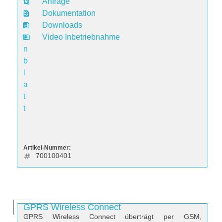
D
Anfrage
a
Dokumentation
t
Downloads
e
Video Inbetriebnahme
n
b
l
a
t
t
Artikel-Nummer:
700100401
GPRS Wireless Connect
GPRS Wireless Connect überträgt per GSM,