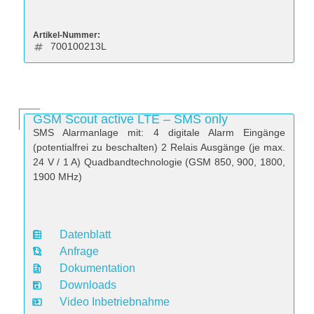
Artikel-Nummer:
700100213L
GSM Scout active LTE – SMS only
SMS Alarmanlage mit: 4 digitale Alarm Eingänge
(potentialfrei zu beschalten) 2 Relais Ausgänge (je max.
24 V / 1 A) Quadbandtechnologie (GSM 850, 900, 1800,
1900 MHz)
Datenblatt
D
Anfrage
a
Dokumentation
t
Downloads
e
Video Inbetriebnahme