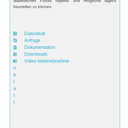
diabetischen Fußes objektiv und möglichst täglich
beurteilen zu können.
Datenblatt
D
Anfrage
a
Dokumentation
t
Downloads
e
Video Inbetriebnahme
n
b
l
a
t
t