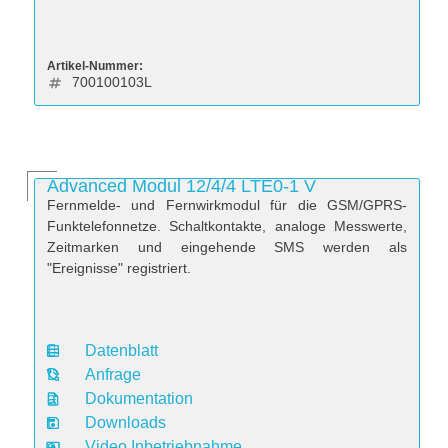
Artikel-Nummer:
700100103L
Advanced Modul 12/4/4 LTE0-1 V
Fernmelde- und Fernwirkmodul für die GSM/GPRS-
Funktelefonnetze. Schaltkontakte, analoge Messwerte,
Zeitmarken und eingehende SMS werden als
"Ereignisse" registriert.
Datenblatt
D
Anfrage
a
Dokumentation
t
Downloads
e
Video Inbetriebnahme