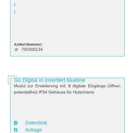
t
t
Artikel-Nummer:
700300134
Go Digital In invertiert blueline
Modul zur Erweiterung mit: 8 digitale Eingänge (öffner,
potentialfrei) IP34 Gehäuse für Hutschiene
Datenblatt
D
Anfrage