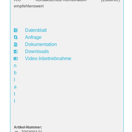
empfehlenswert
Datenblatt
D
Anfrage
a
Dokumentation
t
Downloads
e
Video Inbetriebnahme
n
b
l
a
t
t
Artikel-Nummer: