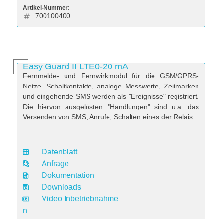
Artikel-Nummer:
700100400
Easy Guard II LTE0-20 mA
Fernmelde- und Fernwirkmodul für die GSM/GPRS-
Netze. Schaltkontakte, analoge Messwerte, Zeitmarken
und eingehende SMS werden als "Ereignisse" registriert.
Die hiervon ausgelösten "Handlungen" sind u.a. das
Versenden von SMS, Anrufe, Schalten eines der Relais.
Datenblatt
D
Anfrage
a
Dokumentation
t
Downloads
e
Video Inbetriebnahme
n