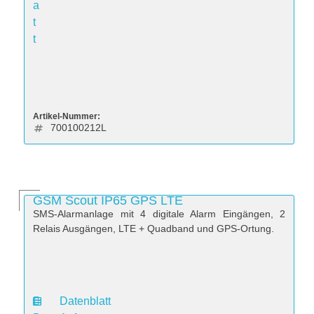
a
t
t
Artikel-Nummer:
700100212L
GSM Scout IP65 GPS LTE
SMS-Alarmanlage mit 4 digitale Alarm Eingängen, 2
Relais Ausgängen, LTE + Quadband und GPS-Ortung.
Datenblatt