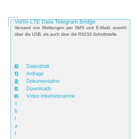
Vortix LTE Data Telegram Bridge
Versand von Meldungen per SMS und E-Mails sowohl
über die USB, als auch über die RS232-Schnittstelle.
Datenblatt
D
Anfrage
a
Dokumentation
t
Downloads
e
Video Inbetriebnahme
n
b
l
a
t