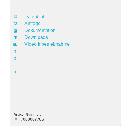
Datenblatt
D
Anfrage
a
Dokumentation
t
Downloads
e
Video Inbetriebnahme
n
b
l
a
t
t
Artikel-Nummer:
700800770S