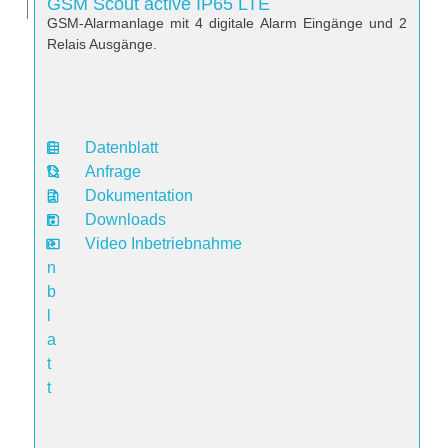
GSM Scout active IP65 LTE
GSM-Alarmanlage mit 4 digitale Alarm Eingänge und 2
Relais Ausgänge.
Datenblatt
D
Anfrage
a
Dokumentation
t
Downloads
e
Video Inbetriebnahme
n
b
l
a
t
t