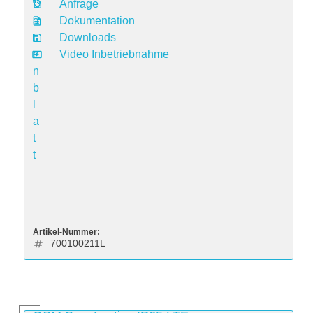
D
Anfrage
a
Dokumentation
t
Downloads
e
Video Inbetriebnahme
n
b
l
a
t
t
Artikel-Nummer:
700100211L