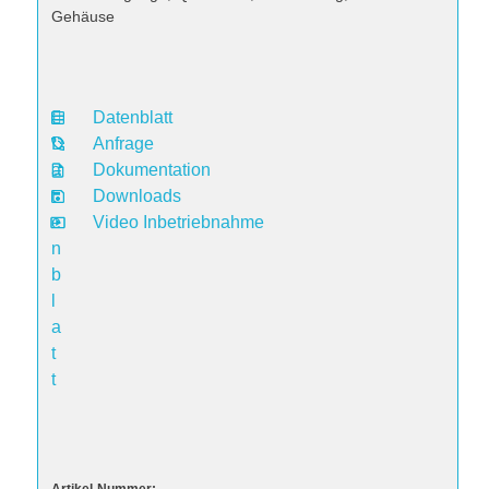
Gehäuse
Datenblatt
D
Anfrage
a
Dokumentation
t
Downloads
e
Video Inbetriebnahme
n
b
l
a
t
t