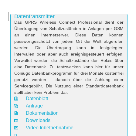
Datentransmitter
Das GPRS Wireless Connect Professional dient der
Übertragung von Schaltzuständen in Anlagen per GSM
an einen Internetserver. Diese Daten können
passwortgeschützt von jedem Ort der Welt abgerufen
werden. Die Übertragung kann in festgelegten
Intervallen oder aber auch ereignisgesteuert erfolgen.
Verwaltet werden die Schaltzustände der Relais über
eine Datenbank. Zu testzwecken kann hier für unser
Coniugo Datenbankprogramm für drei Monate kostenfrei
genutzt werden – danach über die Zahlung einer
Servicegebühr. Die Nutzung einer Standarddatenbank
stellt aber kein Problem dar.
Datenblatt
D
Anfrage
a
Dokumentation
t
Downloads
e
Video Inbetriebnahme
n