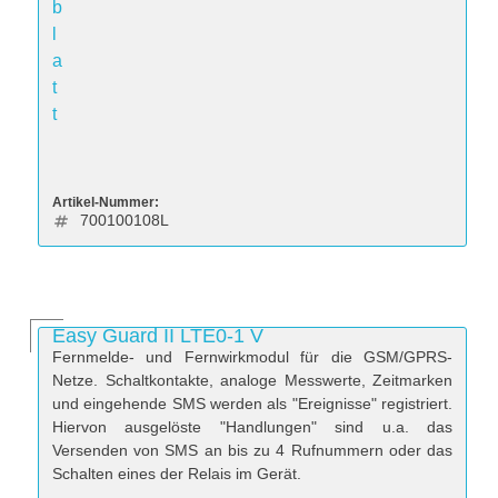
b
l
a
t
t
Artikel-Nummer:
700100108L
Easy Guard II LTE0-1 V
Fernmelde- und Fernwirkmodul für die GSM/GPRS-
Netze. Schaltkontakte, analoge Messwerte, Zeitmarken
und eingehende SMS werden als "Ereignisse" registriert.
Hiervon ausgelöste "Handlungen" sind u.a. das
Versenden von SMS an bis zu 4 Rufnummern oder das
Schalten eines der Relais im Gerät.