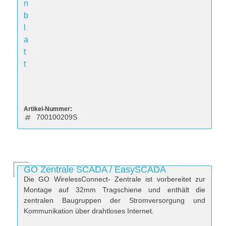
n
b
l
a
t
t
Artikel-Nummer:
700100209S
GO Zentrale SCADA / EasySCADA
Die GO WirelessConnect- Zentrale ist vorbereitet zur
Montage auf 32mm Tragschiene und enthält die
zentralen Baugruppen der Stromversorgung und
Kommunikation über drahtloses Internet.