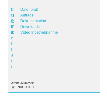
Datenblatt
D
Anfrage
a
Dokumentation
t
Downloads
e
Video Inbetriebnahme
n
b
l
a
t
t
Artikel-Nummer:
700100107L