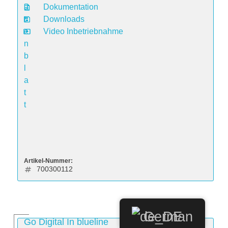
a
Dokumentation
t
Downloads
e
Video Inbetriebnahme
n
b
l
a
t
t
Artikel-Nummer:
700300112
German
Go Digital In blueline