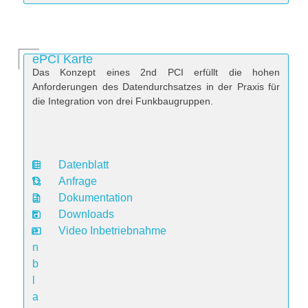
ePCI Karte
Das Konzept eines 2nd PCI erfüllt die hohen
Anforderungen des Datendurchsatzes in der Praxis für
die Integration von drei Funkbaugruppen.
Datenblatt
D
Anfrage
a
Dokumentation
t
Downloads
e
Video Inbetriebnahme
n
b
l
a