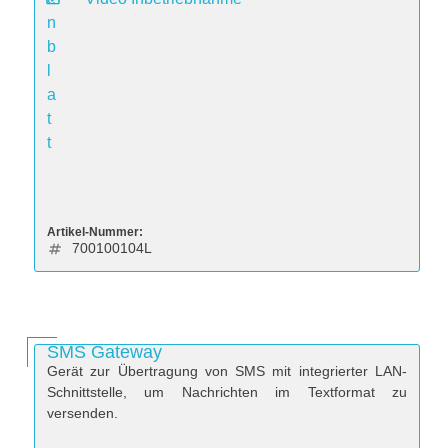
n
b
l
a
t
t
Artikel-Nummer:
700100104L
SMS Gateway
Gerät zur Übertragung von SMS mit integrierter LAN-
Schnittstelle, um Nachrichten im Textformat zu
versenden.