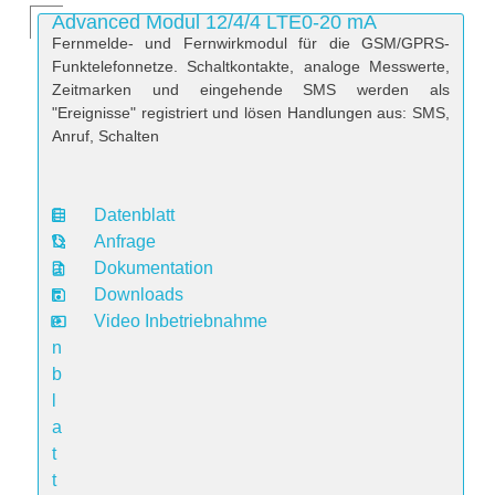
Advanced Modul 12/4/4 LTE0-20 mA
Fernmelde- und Fernwirkmodul für die GSM/GPRS-
Funktelefonnetze. Schaltkontakte, analoge Messwerte,
Zeitmarken und eingehende SMS werden als
"Ereignisse" registriert und lösen Handlungen aus: SMS,
Anruf, Schalten
Datenblatt
D
Anfrage
a
Dokumentation
t
Downloads
e
Video Inbetriebnahme
n
b
l
a
t
t