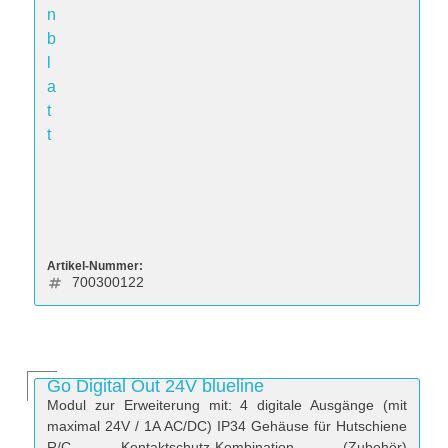
n
b
l
a
t
t
Artikel-Nummer:
700300122
Go Digital Out 24V blueline
Modul zur Erweiterung mit: 4 digitale Ausgänge (mit
maximal 24V / 1A AC/DC) IP34 Gehäuse für Hutschiene
R/C Kontaktschutz-Kombination (Zubehör)