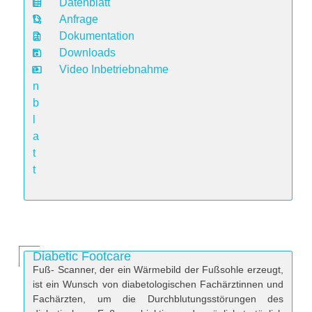
Datenblatt
D
Anfrage
a
Dokumentation
t
Downloads
e
Video Inbetriebnahme
n
b
l
a
t
t
Diabetic Footcare
Fuß- Scanner, der ein Wärmebild der Fußsohle erzeugt,
ist ein Wunsch von diabetologischen Fachärztinnen und
Fachärzten, um die Durchblutungsstörungen des