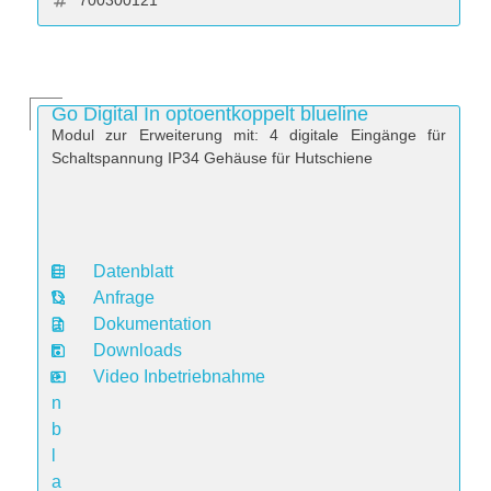
700300121
Go Digital In optoentkoppelt blueline
Modul zur Erweiterung mit: 4 digitale Eingänge für
Schaltspannung IP34 Gehäuse für Hutschiene
Datenblatt
D
Anfrage
a
Dokumentation
t
Downloads
e
Video Inbetriebnahme
n
b
l
a