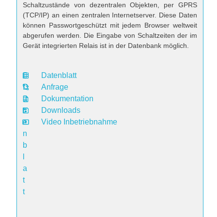
Schaltzustände von dezentralen Objekten, per GPRS
(TCP/IP) an einen zentralen Internetserver. Diese Daten
können Passwortgeschützt mit jedem Browser weltweit
abgerufen werden. Die Eingabe von Schaltzeiten der im
Gerät integrierten Relais ist in der Datenbank möglich.
Datenblatt
D
Anfrage
a
Dokumentation
t
Downloads
e
Video Inbetriebnahme
n
b
l
a
t
t