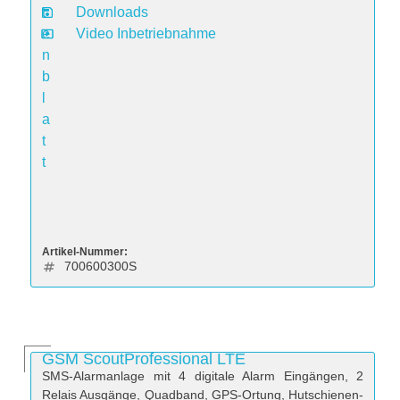
t
Downloads
e
Video Inbetriebnahme
n
b
l
a
t
t
Artikel-Nummer:
700600300S
GSM ScoutProfessional LTE
SMS-Alarmanlage mit 4 digitale Alarm Eingängen, 2
Relais Ausgänge, Quadband, GPS-Ortung, Hutschienen-