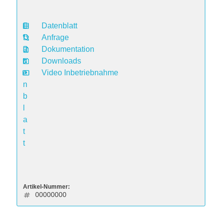
Datenblatt
D
Anfrage
a
Dokumentation
t
Downloads
e
Video Inbetriebnahme
n
b
l
a
t
t
Artikel-Nummer:
00000000