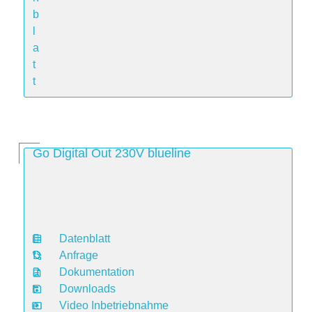
b
l
a
t
t
Go Digital Out 230V blueline
Datenblatt
D
Anfrage
a
Dokumentation
t
Downloads
e
Video Inbetriebnahme