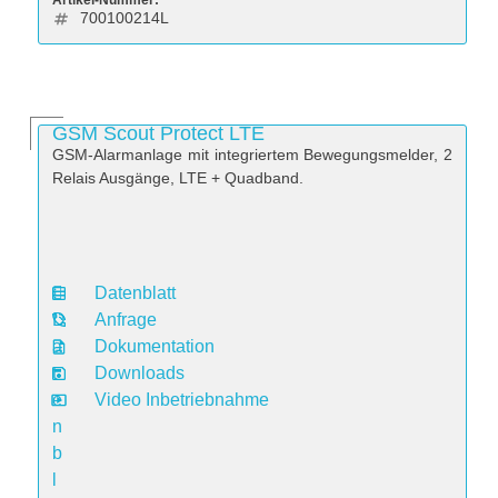
Artikel-Nummer:
700100214L
GSM Scout Protect LTE
GSM-Alarmanlage mit integriertem Bewegungsmelder, 2
Relais Ausgänge, LTE + Quadband.
Datenblatt
D
Anfrage
a
Dokumentation
t
Downloads
e
Video Inbetriebnahme
n
b
l