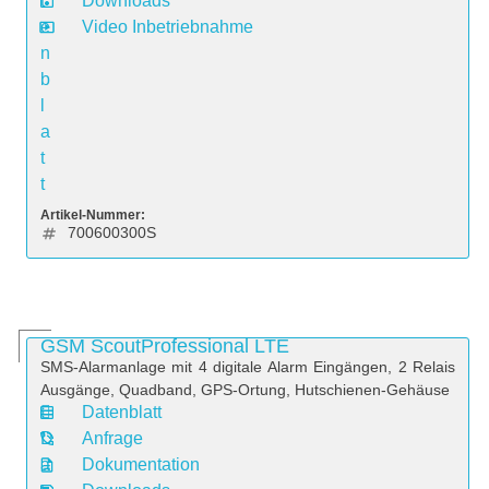
t
Downloads
e
Video Inbetriebnahme
n
b
l
a
t
t
Artikel-Nummer:
700600300S
GSM ScoutProfessional LTE
SMS-Alarmanlage mit 4 digitale Alarm Eingängen, 2 Relais
Ausgänge, Quadband, GPS-Ortung, Hutschienen-Gehäuse
Datenblatt
D
Anfrage
a
Dokumentation