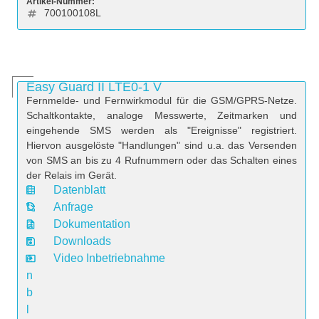
Artikel-Nummer:
700100108L
Easy Guard II LTE0-1 V
Fernmelde- und Fernwirkmodul für die GSM/GPRS-Netze.
Schaltkontakte, analoge Messwerte, Zeitmarken und
eingehende SMS werden als "Ereignisse" registriert.
Hiervon ausgelöste "Handlungen" sind u.a. das Versenden
von SMS an bis zu 4 Rufnummern oder das Schalten eines
der Relais im Gerät.
Datenblatt
D
Anfrage
a
Dokumentation
t
Downloads
e
Video Inbetriebnahme
n
b
l