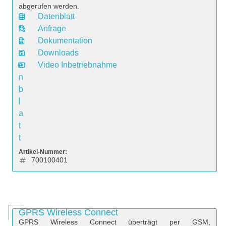
abgerufen werden.
Datenblatt
D
Anfrage
a
Dokumentation
t
Downloads
e
Video Inbetriebnahme
n
b
l
a
t
t
Artikel-Nummer:
700100401
GPRS Wireless Connect
GPRS Wireless Connect überträgt per GSM,