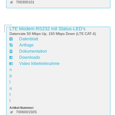
700300101
LTE Modem RS232 mit Status-LED’s
Datenrate 50 Mbps Up, 150 Mbps Down (LTE CAT-4)
Datenblatt
D
Anfrage
a
Dokumentation
t
Downloads
e
Video Inbetriebnahme
n
b
l
a
t
t
Artikel-Nummer:
700600150S