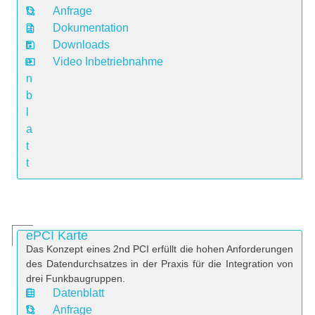
D
Anfrage
a
Dokumentation
t
Downloads
e
Video Inbetriebnahme
n
b
l
a
t
t
ePCI Karte
Das Konzept eines 2nd PCI erfüllt die hohen Anforderungen
des Datendurchsatzes in der Praxis für die Integration von
drei Funkbaugruppen.
Datenblatt
D
Anfrage