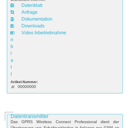
Datenblatt
D
Anfrage
a
Dokumentation
t
Downloads
e
Video Inbetriebnahme
n
b
l
a
t
t
Artikel-Nummer:
00000000
Datentransmitter
Das GPRS Wireless Connect Professional dient der
Übertragung von Schaltzuständen in Anlagen per GSM an