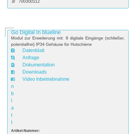
700300112
Go Digital In blueline
Modul zur Erweiterung mit: 8 digitale Eingänge (schließer,
potentialfrei) IP34 Gehäuse für Hutschiene
Datenblatt
D
Anfrage
a
Dokumentation
t
Downloads
e
Video Inbetriebnahme
n
b
l
a
t
t
Artikel-Nummer: