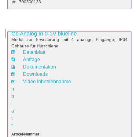
700300133
Go Analog In 0-1V blueline
Modul zur Erweiterung mit 4 analoge Eingänge, IP34
Gehäuse für Hutschiene
Datenblatt
D
Anfrage
a
Dokumentation
t
Downloads
e
Video Inbetriebnahme
n
b
l
a
t
t
Artikel-Nummer: