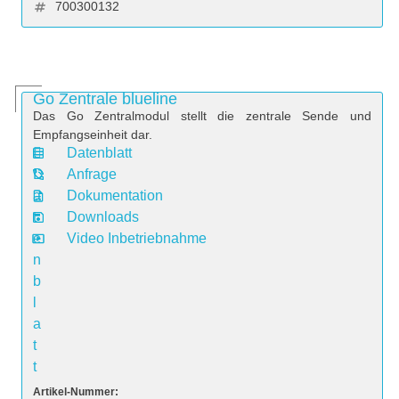
700300132
Go Zentrale blueline
Das Go Zentralmodul stellt die zentrale Sende und
Empfangseinheit dar.
Datenblatt
D
Anfrage
a
Dokumentation
t
Downloads
e
Video Inbetriebnahme
n
b
l
a
t
t
Artikel-Nummer: