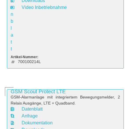
t
Downloads
e
Video Inbetriebnahme
n
b
l
a
t
t
Artikel-Nummer:
700100214L
GSM Scout Protect LTE
GSM-Alarmanlage mit integriertem Bewegungsmelder, 2
Relais Ausgänge, LTE + Quadband.
Datenblatt
D
Anfrage
a
Dokumentation