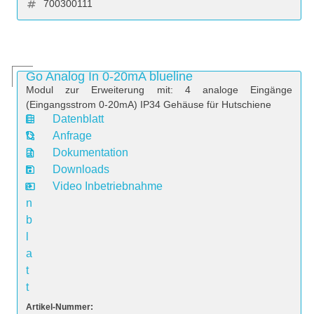
700300111
Go Analog In 0-20mA blueline
Modul zur Erweiterung mit: 4 analoge Eingänge
(Eingangsstrom 0-20mA) IP34 Gehäuse für Hutschiene
Datenblatt
D
Anfrage
a
Dokumentation
t
Downloads
e
Video Inbetriebnahme
n
b
l
a
t
t
Artikel-Nummer: