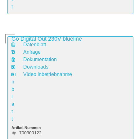
t
Go Digital Out 230V blueline
Datenblatt
D
Anfrage
a
Dokumentation
t
Downloads
e
Video Inbetriebnahme
n
b
l
a
t
t
Artikel-Nummer:
700300122