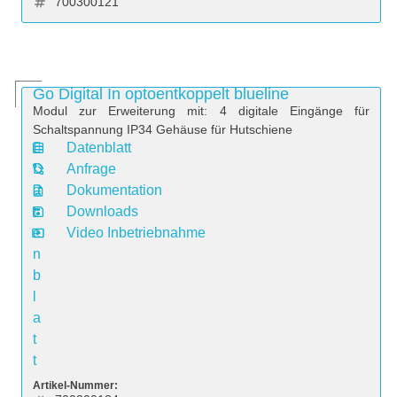
700300121
Go Digital In optoentkoppelt blueline
Modul zur Erweiterung mit: 4 digitale Eingänge für
Schaltspannung IP34 Gehäuse für Hutschiene
Datenblatt
D
Anfrage
a
Dokumentation
t
Downloads
e
Video Inbetriebnahme
n
b
l
a
t
t
Artikel-Nummer: