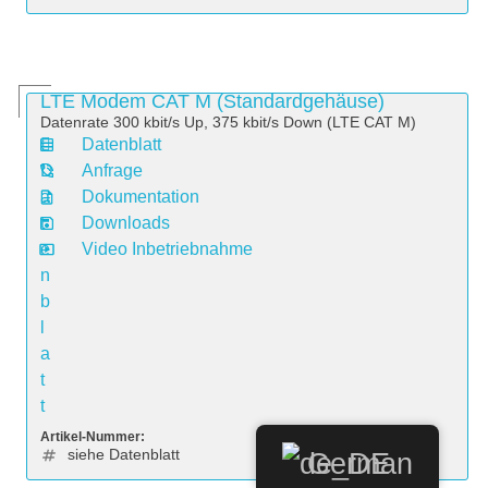
LTE Modem CAT M (Standardgehäuse)
Datenrate 300 kbit/s Up, 375 kbit/s Down (LTE CAT M)
Datenblatt
D
Anfrage
a
Dokumentation
t
Downloads
e
Video Inbetriebnahme
n
b
l
a
t
t
Artikel-Nummer:
siehe Datenblatt
German