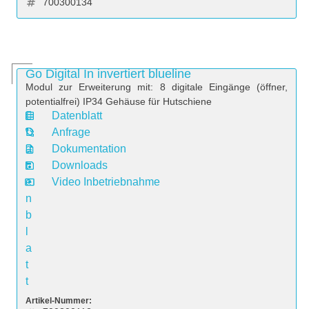
700300134
Go Digital In invertiert blueline
Modul zur Erweiterung mit: 8 digitale Eingänge (öffner,
potentialfrei) IP34 Gehäuse für Hutschiene
Datenblatt
D
Anfrage
a
Dokumentation
t
Downloads
e
Video Inbetriebnahme
n
b
l
a
t
t
Artikel-Nummer: