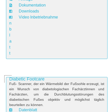
a
Dokumentation
t
Downloads
e
Video Inbetriebnahme
n
b
l
a
t
t
Diabetic Footcare
Fuß- Scanner, der ein Wärmebild der Fußsohle erzeugt, ist
ein Wunsch von diabetologischen Fachärztinnen und
Fachärzten, um die Durchblutungsstörungen des
diabetischen Fußes objektiv und möglichst täglich
beurteilen zu können.
Datenblatt