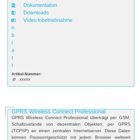
a
Dokumentation
t
Downloads
e
Video Inbetriebnahme
n
b
l
a
t
t
Artikel-Nummer:
xxxxx
GPRS Wireless Connect Professional
GPRS Wireless Connect Professional überträgt per GSM,
Schaltzustände von dezentralen Objekten, per GPRS
(TCP/IP) an einen zentralen Internetserver. Diese Daten
können Passwortgeschützt mit jedem Browser weltweit