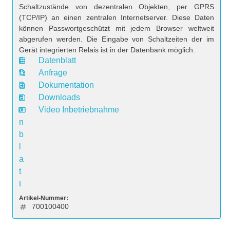
Schaltzustände von dezentralen Objekten, per GPRS
(TCP/IP) an einen zentralen Internetserver. Diese Daten
können Passwortgeschützt mit jedem Browser weltweit
abgerufen werden. Die Eingabe von Schaltzeiten der im
Gerät integrierten Relais ist in der Datenbank möglich.
Datenblatt
D
Anfrage
a
Dokumentation
t
Downloads
e
Video Inbetriebnahme
n
b
l
a
t
t
Artikel-Nummer:
700100400