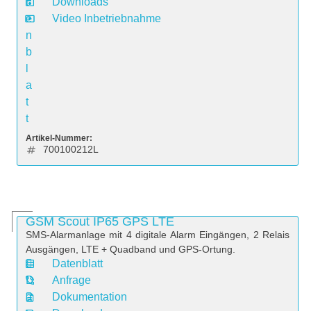
t
Downloads
e
Video Inbetriebnahme
n
b
l
a
t
t
Artikel-Nummer:
700100212L
GSM Scout IP65 GPS LTE
SMS-Alarmanlage mit 4 digitale Alarm Eingängen, 2 Relais
Ausgängen, LTE + Quadband und GPS-Ortung.
Datenblatt
D
Anfrage
a
Dokumentation