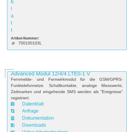
b
l
a
t
t
Artikel-Nummer:
700100103L
Advanced Modul 12/4/4 LTE0-1 V
Fernmelde- und Fernwirkmodul für die GSM/GPRS-
Funktelefonnetze. Schaltkontakte, analoge Messwerte,
Zeitmarken und eingehende SMS werden als "Ereignisse"
registriert.
Datenblatt
D
Anfrage
a
Dokumentation
t
Downloads