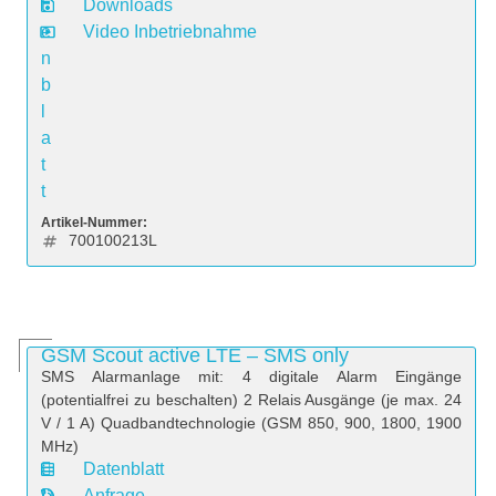
t
Downloads
e
Video Inbetriebnahme
n
b
l
a
t
t
Artikel-Nummer:
700100213L
GSM Scout active LTE – SMS only
SMS Alarmanlage mit: 4 digitale Alarm Eingänge
(potentialfrei zu beschalten) 2 Relais Ausgänge (je max. 24
V / 1 A) Quadbandtechnologie (GSM 850, 900, 1800, 1900
MHz)
Datenblatt
D
Anfrage