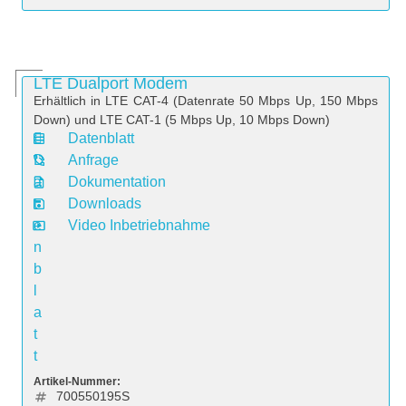
LTE Dualport Modem
Erhältlich in LTE CAT-4 (Datenrate 50 Mbps Up, 150 Mbps
Down) und LTE CAT-1 (5 Mbps Up, 10 Mbps Down)
Datenblatt
D
Anfrage
a
Dokumentation
t
Downloads
e
Video Inbetriebnahme
n
b
l
a
t
t
Artikel-Nummer:
700550195S