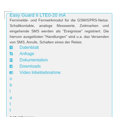
Easy Guard II LTE0-20 mA
Fernmelde- und Fernwirkmodul für die GSM/GPRS-Netze.
Schaltkontakte, analoge Messwerte, Zeitmarken und
eingehende SMS werden als "Ereignisse" registriert. Die
hiervon ausgelösten "Handlungen" sind u.a. das Versenden
von SMS, Anrufe, Schalten eines der Relais.
Datenblatt
D
Anfrage
a
Dokumentation
t
Downloads
e
Video Inbetriebnahme
n
b
l
a
t
t