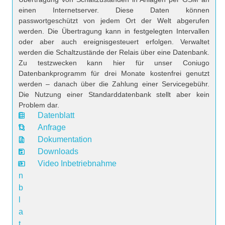
einen Internetserver. Diese Daten können
passwortgeschützt von jedem Ort der Welt abgerufen
werden. Die Übertragung kann in festgelegten Intervallen
oder aber auch ereignisgesteuert erfolgen. Verwaltet
werden die Schaltzustände der Relais über eine Datenbank.
Zu testzwecken kann hier für unser Coniugo
Datenbankprogramm für drei Monate kostenfrei genutzt
werden – danach über die Zahlung einer Servicegebühr.
Die Nutzung einer Standarddatenbank stellt aber kein
Problem dar.
Datenblatt
D
Anfrage
a
Dokumentation
t
Downloads
e
Video Inbetriebnahme
n
b
l
a
t