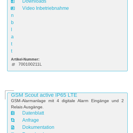
t
Downloads
e
Video Inbetriebnahme
n
b
l
a
t
t
Artikel-Nummer:
700100211L
GSM Scout active IP65 LTE
GSM-Alarmanlage mit 4 digitale Alarm Eingänge und 2
Relais Ausgänge.
Datenblatt
D
Anfrage
a
Dokumentation