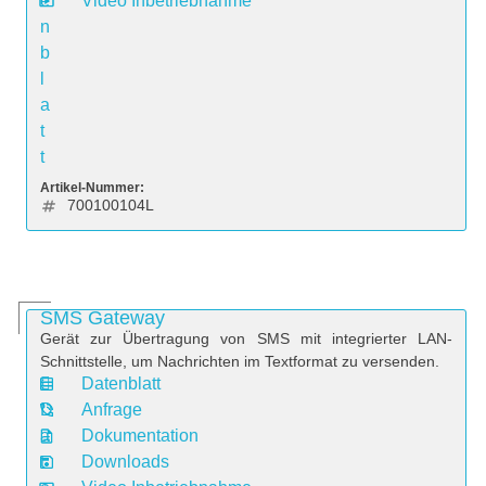
e
Video Inbetriebnahme
n
b
l
a
t
t
Artikel-Nummer:
700100104L
SMS Gateway
Gerät zur Übertragung von SMS mit integrierter LAN-
Schnittstelle, um Nachrichten im Textformat zu versenden.
Datenblatt
D
Anfrage
a
Dokumentation
t
Downloads