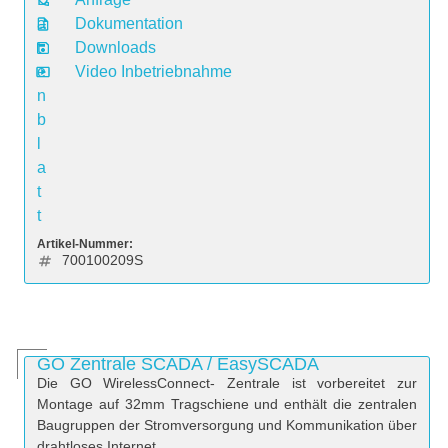
a
Dokumentation
t
Downloads
e
Video Inbetriebnahme
n
b
l
a
t
t
Artikel-Nummer:
700100209S
GO Zentrale SCADA / EasySCADA
Die GO WirelessConnect- Zentrale ist vorbereitet zur
Montage auf 32mm Tragschiene und enthält die zentralen
Baugruppen der Stromversorgung und Kommunikation über
drahtloses Internet.