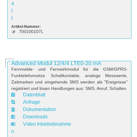
a
t
t
Artikel-Nummer:
700100107L
Advanced Modul 12/4/4 LTE0-20 mA
Fernmelde- und Fernwirkmodul für die GSM/GPRS-
Funktelefonnetze. Schaltkontakte, analoge Messwerte,
Zeitmarken und eingehende SMS werden als "Ereignisse"
registriert und lösen Handlungen aus: SMS, Anruf, Schalten
Datenblatt
D
Anfrage
a
Dokumentation
t
Downloads
e
Video Inbetriebnahme
n