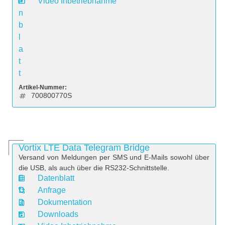
e
Video Inbetriebnahme
n
b
l
a
t
t
Artikel-Nummer:
700800770S
Vortix LTE Data Telegram Bridge
Versand von Meldungen per SMS und E-Mails sowohl über
die USB, als auch über die RS232-Schnittstelle.
Datenblatt
D
Anfrage
a
Dokumentation
t
Downloads