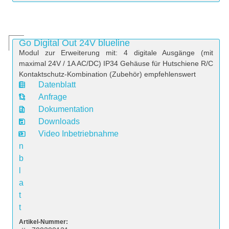
Go Digital Out 24V blueline
Modul zur Erweiterung mit: 4 digitale Ausgänge (mit
maximal 24V / 1A AC/DC) IP34 Gehäuse für Hutschiene R/C
Kontaktschutz-Kombination (Zubehör) empfehlenswert
Datenblatt
D
Anfrage
a
Dokumentation
t
Downloads
e
Video Inbetriebnahme
n
b
l
a
t
t
Artikel-Nummer: